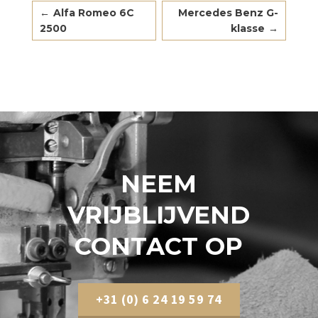
←
Alfa Romeo 6C
Mercedes Benz G-
2500
klasse
→
NEEM
VRIJBLIJVEND
CONTACT OP
+31 (0) 6 24 19 59 74