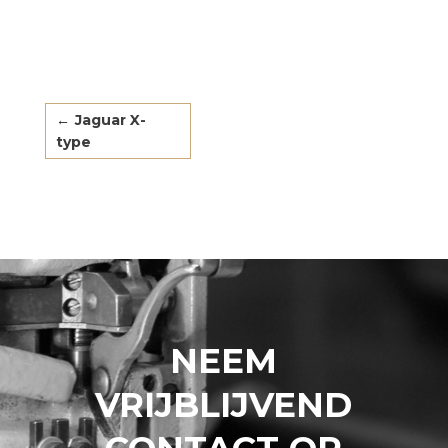
←
Jaguar X-
type
NEEM
VRIJBLIJVEND